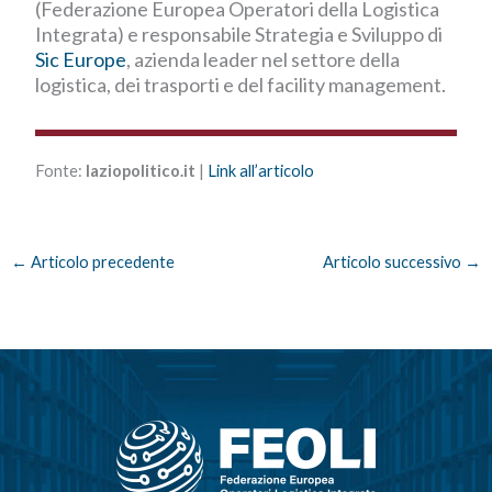
(Federazione Europea Operatori della Logistica
Integrata) e responsabile Strategia e Sviluppo di
Sic Europe
, azienda leader nel settore della
logistica, dei trasporti e del facility management.
Fonte:
laziopolitico.it
|
Link all’articolo
←
Articolo precedente
Articolo successivo
→