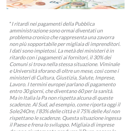
“
I ritardi nei pagamenti della Pubblica
amministrazione sono ormai diventati un
problema cronico che rappresenta una zavorra
non più sopportabile per migliaia di imprenditori.
I dati sono impietosi. La metà dei ministeri è in
ritardo con i pagamenti ai fornitori, il 30% dei
Comuni si trova nella stessa situazione. Viminale
e Università sforano di oltre un mese, così come i
ministeri di Cultura, Giustizia, Salute, Imprese,
Lavoro. I termini europei parlano di pagamento
entro 30 giorni, che diventano 60 per la sanità.
Ma in Italia la Pa non rispetta alcuna di queste
scadenze. Al Sud, ad esempio, come riporta oggi il
Sole24Ore, l’83% delle città e il 75% delle Asl non
rispettano le scadenze. Questa situazione ingessa
il Paese e frena lo sviluppo. Migliaia di imprese