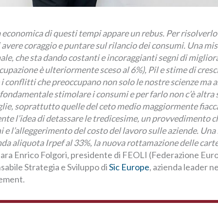
economica di questi tempi appare un rebus. Per risolverlo
 avere coraggio e puntare sul rilancio dei consumi. Una mi
ale, che sta dando costanti e incoraggianti segni di miglio
cupazione è ulteriormente sceso al 6%), Pil e stime di cresci
i conflitti che preoccupano non solo le nostre scienze ma a
fondamentale stimolare i consumi e per farlo non c’è altra
glie, soprattutto quelle del ceto medio maggiormente fiaccat
te l’idea di detassare le tredicesime, un provvedimento c
i e l’alleggerimento del costo del lavoro sulle aziende. Un
da aliquota Irpef al 33%, la nuova rottamazione delle cartel
hiara Enrico Folgori, presidente di FEOLI (Federazione Eur
sabile Strategia e Sviluppo di
Sic Europe
, azienda leader ne
gement.